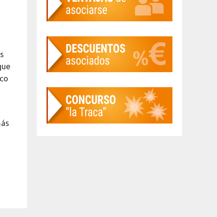
es
que
ico
más