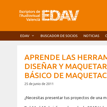
Saltar
al
contenido
EDAV
BUSCADOR DE SOCIOS
NOTICIAS
APRENDE LAS HERRAM
DISEÑAR Y MAQUETAR 
BÁSICO DE MAQUETAC
25 de junio de 2011
¿Necesitas presentar tus proyectos de una m