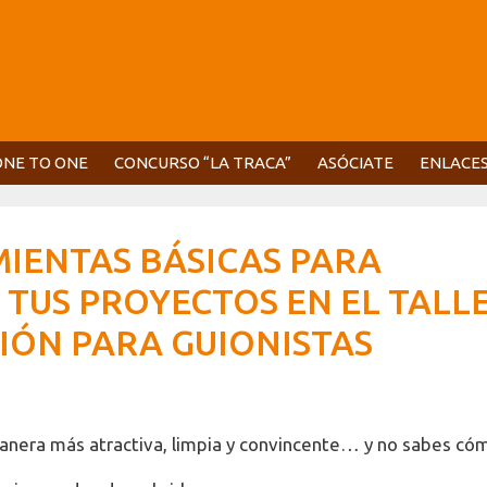
ONE TO ONE
CONCURSO “LA TRACA”
ASÓCIATE
ENLACE
IENTAS BÁSICAS PARA
TUS PROYECTOS EN EL TALL
IÓN PARA GUIONISTAS
anera más atractiva, limpia y convincente… y no sabes có