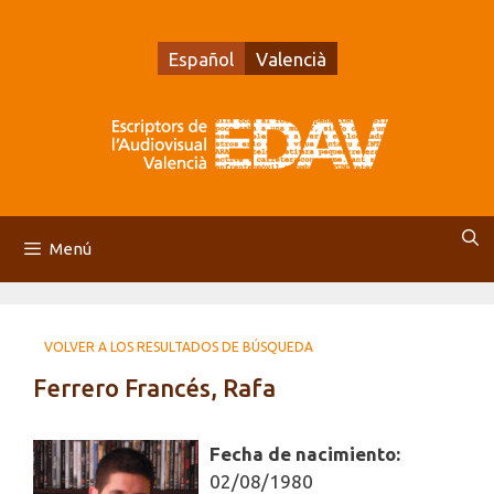
Saltar
al
Español
Valencià
contenido
Menú
VOLVER A LOS RESULTADOS DE BÚSQUEDA
Ferrero Francés, Rafa
Fecha de nacimiento:
02/08/1980