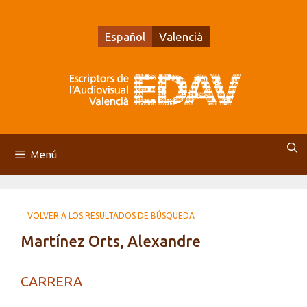
Saltar
al
Español
Valencià
contenido
Menú
VOLVER A LOS RESULTADOS DE BÚSQUEDA
Martínez Orts, Alexandre
CARRERA