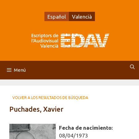
Saltar
al
Español
Valencià
contenido
Menú
VOLVER A LOS RESULTADOS DE BÚSQUEDA
Puchades, Xavier
Fecha de nacimiento:
08/04/1973