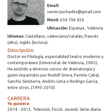
Email:
xavier.puchades@gmail.com
Móvil:
630 706 826
Ubicación:
Espanya , València
Idiomas:
Castellano, valenciano/catalán, francés
(alto), inglés (lectura).
Descripción:
Doctor en Filología, especialidad teatro moderno y
contemporáneo (Universitat de València, 2005).
Ha asistido a diversos cursos de dramaturgia y
guión impartidos por Rodolf Sirera, Fermín Cabal,
Sanchis Sinisterra, Andrés Lima o Rodrigo Garcia,
entre otros. (1995-2010)
CARRERA
Yo quisiera
2014 - 2015. Televisió, Ficció, Juvenil, Sèrie diaria