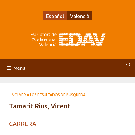
Saltar
al
Español
Valencià
contenido
Menú
VOLVER A LOS RESULTADOS DE BÚSQUEDA
Tamarit Rius, Vicent
CARRERA