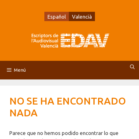
Saltar
al
Español
Valencià
contenido
Menú
NO SE HA ENCONTRADO
NADA
Parece que no hemos podido encontrar lo que