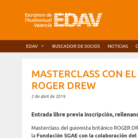
Saltar
al
contenido
EDAV
BUSCADOR DE SOCIOS
NOTICIAS
MASTERCLASS CON E
ROGER DREW
2 de abril de 2019
Entrada libre previa inscripción, rellena
Masterclass del guionista británico ROGER 
la
Fundación SGAE con la colaboración del 