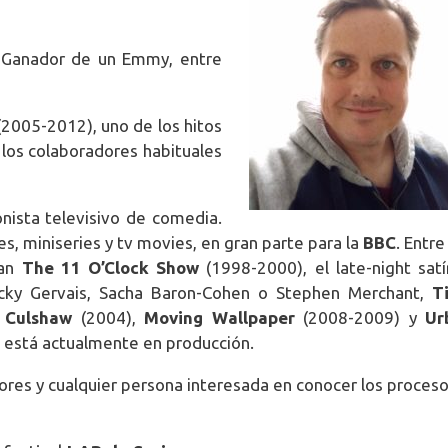
. Ganador de un Emmy, entre
2005-2012), uno de los hitos
e los colaboradores habituales
nista televisivo de comedia.
, miniseries y tv movies, en gran parte para la
BBC
. Entre
can
The 11 O’Clock Show
(1998-2000), el late-night satí
ky Gervais, Sacha Baron-Cohen o Stephen Merchant,
T
n Culshaw
(2004),
Moving Wallpaper
(2008-2009) y
Ur
 está actualmente en producción.
tores y cualquier persona interesada en conocer los proces