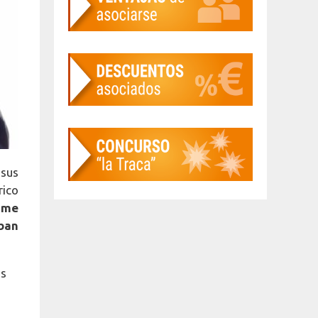
 sus
rico
ime
ban
os