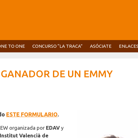
ONE TO ONE
CONCURSO “LA TRACA”
ASÓCIATE
ENLACE
L GANADOR DE UN EMMY
ndo
ESTE FORMULARIO
.
DREW organizada por
EDAV
y
Institut Valencià de