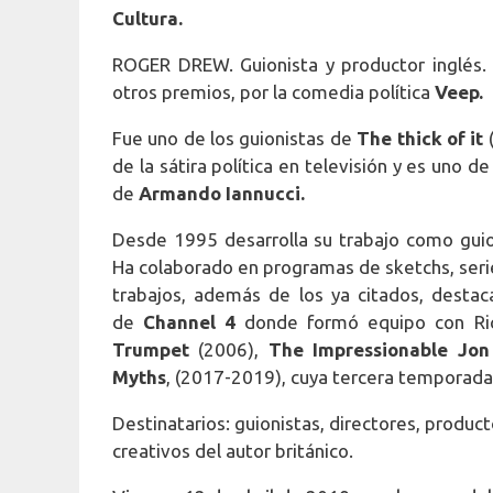
Cultura.
ROGER DREW. Guionista y productor inglés
otros premios, por la comedia política
Veep.
Fue uno de los guionistas de
The thick of it
(
de la sátira política en televisión y es uno d
de
Armando Iannucci.
Desde 1995 desarrolla su trabajo como guio
Ha colaborado en programas de sketchs, series
trabajos, además de los ya citados, desta
de
Channel 4
donde formó equipo con Ric
Trumpet
(2006),
The Impressionable Jo
Myths
, (2017-2019), cuya tercera temporada
Destinatarios: guionistas, directores, produc
creativos del autor británico.