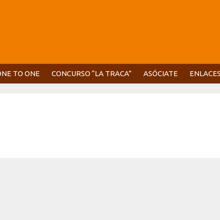
ONE TO ONE
CONCURSO “LA TRACA”
ASÓCIATE
ENLACE