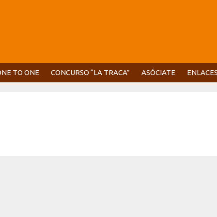
ONE TO ONE
CONCURSO “LA TRACA”
ASÓCIATE
ENLACE