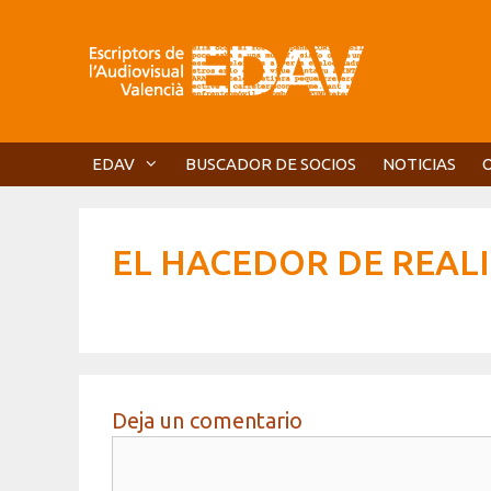
Saltar
al
contenido
EDAV
BUSCADOR DE SOCIOS
NOTICIAS
EL HACEDOR DE REAL
Deja un comentario
Comentario