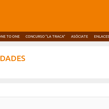
ONE TO ONE
CONCURSO “LA TRACA”
ASÓCIATE
ENLACE
IDADES