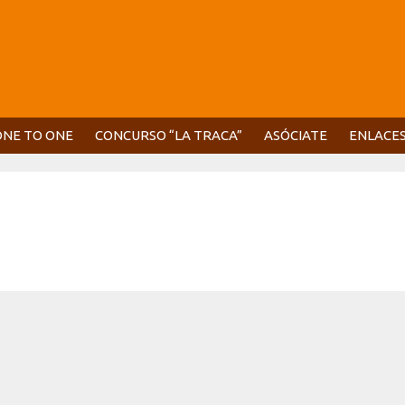
ONE TO ONE
CONCURSO “LA TRACA”
ASÓCIATE
ENLACE