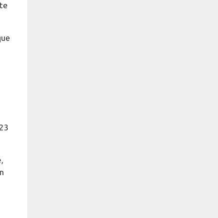
ste
que
 23
,
en