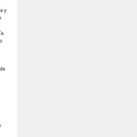
a y
e
/a.
 o
 de
s