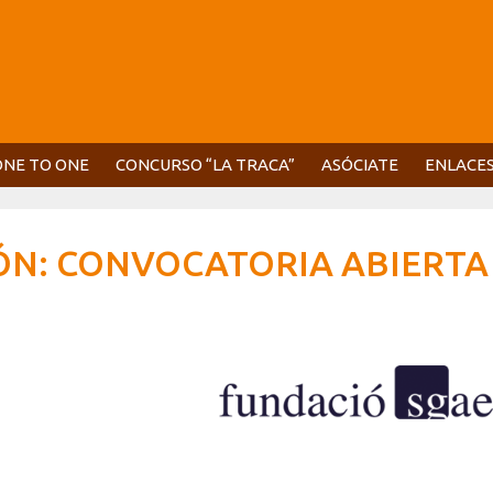
ONE TO ONE
CONCURSO “LA TRACA”
ASÓCIATE
ENLACE
IÓN: CONVOCATORIA ABIERTA