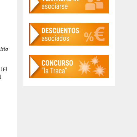
Isla
l El
l