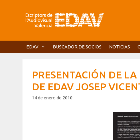
Saltar
al
contenido
EDAV
BUSCADOR DE SOCIOS
NOTICIAS
PRESENTACIÓN DE LA
DE EDAV JOSEP VICEN
14 de enero de 2010