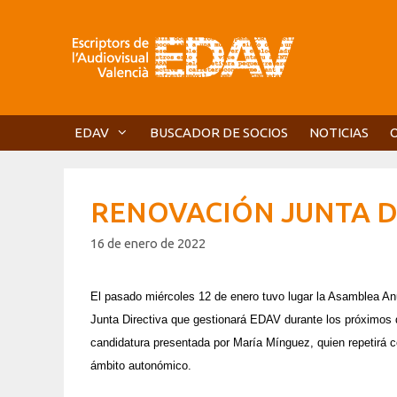
Saltar
al
contenido
EDAV
BUSCADOR DE SOCIOS
NOTICIAS
RENOVACIÓN JUNTA DI
16 de enero de 2022
El pasado miércoles 12 de enero tuvo lugar la Asamblea An
Junta Direc
tiva que gestionará EDAV durante los próximos d
candidatura presentada por María Mínguez, quien repetirá 
ámbito autonómico.