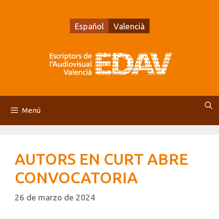
Saltar
al
Español
Valencià
contenido
Menú
AUTORS EN CURT ABRE
CONVOCATORIA
26 de marzo de 2024