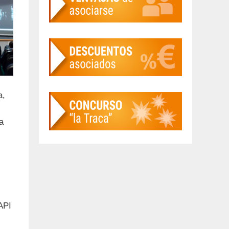
a,
a
API