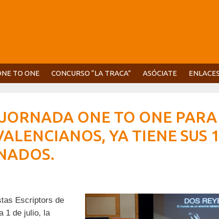
ONE TO ONE
CONCURSO “LA TRACA”
ASÓCIATE
ENLACE
LA JORNADA ONE TO ONE PARA
ALENCIANOS, YA TIENE SUS 
NADOS.
tas Escriptors de
 1 de julio, la