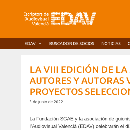
Saltar
al
contenido
EDAV
BUSCADOR DE SOCIOS
NOTICIAS
LA VIII EDICIÓN DE 
AUTORES Y AUTORAS V
PROYECTOS SELECCIO
3 de junio de 2022
La Fundación SGAE y la asociación de guionis
l’Audiovisual Valencià (EDAV) celebrarán el día