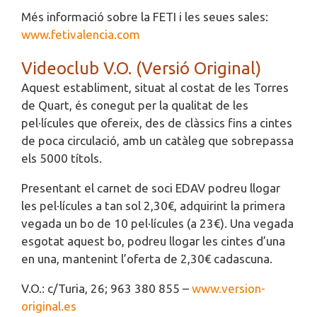
Més informació sobre la FETI i les seues sales:
www.fetivalencia.com
Videoclub V.O. (Versió Original)
Aquest establiment, situat al costat de les Torres
de Quart, és conegut per la qualitat de les
pel·lícules que ofereix, des de clàssics fins a cintes
de poca circulació, amb un catàleg que sobrepassa
els 5000 títols.
Presentant el carnet de soci EDAV podreu llogar
les pel·lícules a tan sol 2,30€, adquirint la primera
vegada un bo de 10 pel·lícules (a 23€). Una vegada
esgotat aquest bo, podreu llogar les cintes d’una
en una, mantenint l’oferta de 2,30€ cadascuna.
V.O.: c/Turia, 26; 963 380 855 –
www.version-
original.es