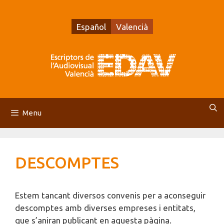
Vés
al
Español
Valencià
contingut
Menu
DESCOMPTES
Estem tancant diversos convenis per a aconseguir
descomptes amb diverses empreses i entitats,
que s’aniran publicant en aquesta pàgina.