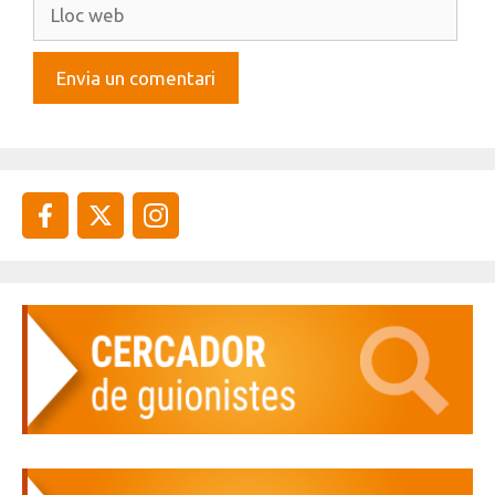
Lloc
web