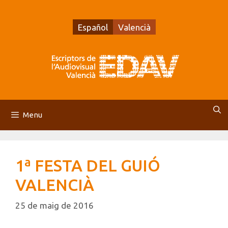
Vés
al
Español
Valencià
contingut
Menu
1ª FESTA DEL GUIÓ
VALENCIÀ
25 de maig de 2016