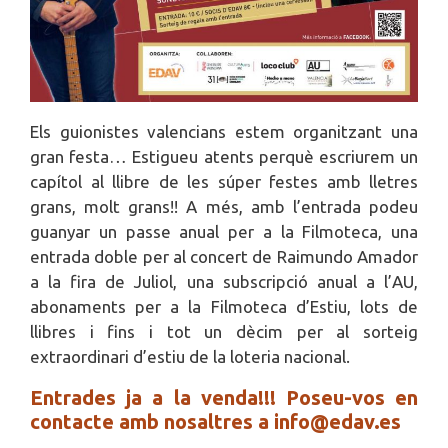
Els guionistes valencians estem organitzant una
gran festa… Estigueu atents perquè escriurem un
capítol al llibre de les súper festes amb lletres
grans, molt
grans!! A més, amb l’entrada podeu
guanyar un passe anual per a la Filmoteca, una
entrada doble per al concert de Raimundo Amador
a la fira de Juliol, una subscripció anual a l’AU,
abonaments per a la Filmoteca d’Estiu, lots de
llibres i fins i tot un dècim per al sorteig
extraordinari d’estiu de la loteria nacional.
Entrades ja a la venda!!! Poseu-vos en
contacte amb nosaltres a info@edav.es