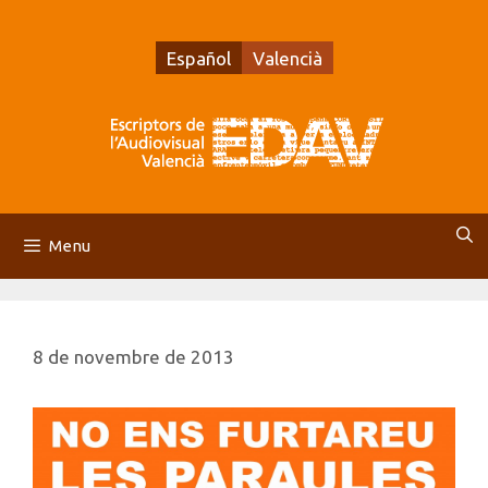
Vés
al
Español
Valencià
contingut
Menu
8 de novembre de 2013