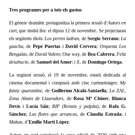
Tres programes per a tots els gustos
El génere dramàtic protagonitza la primera sessió d’
Autors en
curt
, que tindrà lloc el dijous 12 de novembre. Se projectaran
els següents títols:
Los perros ladran
, de
Sergio Serrano
;
La
guacha
, de
Pepe Puertas
i
David Cervera
;
Orquesta Los
Bengalas
, de
David Valero
; One way, de
Bea Cabrera
;
Feliz
desahucio
, de
Samuel del Amor
; i
X
, de
Domingo Ortega
.
La següent sessió, el 19 de novembre, estarà dedicada al
cinema documental i comptarà amb cinc curtmetratges:
My
funny quarantine
, de
Guillermo Alcalá-Santaella
;
La ZAL,
Zona Abans de Llauradors
, de
Rosa Mª Chiner
,
Blanca
Devís
i
Lucía Sáiz
;
RIP (Renaix y palpita)
, de
Rafa G.
Sánchez
;
Las flores que arrancas
, de
Claudia Estrada
; i
Makun
, d’
Emilio Martí López
.
Autors en curt
conclourà la seua edició de 2020 amb una