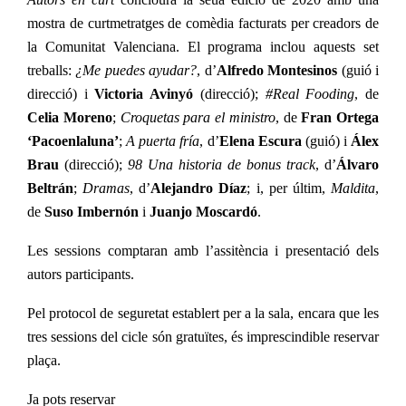
mostra de curtmetratges de comèdia facturats per creadors de
la Comunitat Valenciana. El programa inclou aquests set
treballs:
¿Me puedes ayudar?
, d’
Alfredo Montesinos
(guió i
direcció) i
Victoria Avinyó
(direcció);
#Real Fooding
, de
Celia Moreno
;
Croquetas para el ministro
, de
Fran Ortega
‘Pacoenlaluna’
;
A puerta fría
, d’
Elena Escura
(guió) i
Álex
Brau
(direcció);
98 Una historia de bonus track
, d’
Álvaro
Beltrán
;
Dramas
, d’
Alejandro Díaz
; i, per últim,
Maldita
,
de
Suso Imbernón
i
Juanjo Moscardó
.
Les sessions comptaran amb l’assitència i presentació dels
autors participants.
Pel protocol de seguretat establert per a la sala, encara que les
tres sessions del cicle són gratuïtes, és imprescindible reservar
plaça.
Ja pots reservar