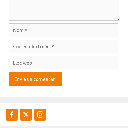
Nom
Correu
electrònic
Lloc
web