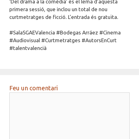
‘Del drama a la comèdia’ és el lema d’aquesta
primera sessió, que inclou un total de nou
curtmetratges de ficció. L’entrada és gratuïta.
#SalaSGAEValencia
#Bodegas Arráez
#Cinema
#Audiovisual
#Curtmetratges
#AutorsEnCurt
#talentvalencià
Feu un comentari
Comentari