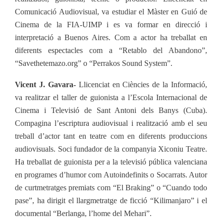
Comunicació Audiovisual, va estudiar el Màster en Guió de
Cinema de la FIA-UIMP i es va formar en direcció i
interpretació a Buenos Aires. Com a actor ha treballat en
diferents espectacles com a “Retablo del Abandono”,
“Savethetemazo.org”
o “Perrakos Sound System”.
Vicent J. Gavara-
Llicenciat en Ciències de la Informació,
va realitzar el taller de guionista a l’Escola Internacional de
Cinema i Televisió de Sant Antoni dels Banys (Cuba).
Compagina l’escriptura audiovisual i realització amb el seu
treball d’actor tant en teatre com en diferents produccions
audiovisuals. Soci fundador de la companyia Xiconiu Teatre.
Ha treballat de guionista per a la televisió pública valenciana
en programes d’humor com Autoindefinits o Socarrats. Autor
de curtmetratges premiats com “El Braking” o “Cuando todo
pase”, ha dirigit el llargmetratge de ficció “Kilimanjaro” i el
documental “Berlanga, l’home del Mehari”.