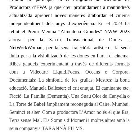
Productors d’EWA ja que creu profundament a mantindre’s
actualitzada aprenent noves maneres d’abordar el cinema
independentment dels anys d’experiència. En el 2023 ha
rebut el Premi Menina “Almudena Grandes” NWW 2023
atorgat per la Xarxa Transnacional de Dones –
NetWorkWoman, per la seua trajectòria artística i la seua
lluita per a la visibilització de les dones en l’art i el cinema.
Ribes gaudeix experimentant a través de diferents formats
com a Videoart: Liquid,Focus, Oceans o Corpora,
Documentals: La simfonia de les grullas, Mestres: la bona
educació, Manuela Ballester: el crit enutjat, El caminante etc.
Ficció: La Família (Dementia), Una Suau Olor de Canyella o
La Torre de Babel àmpliament reconeguda al Caire, Mumbai,
Seminci et alter. Com a productora L’Amor no és el que Era,
Terra sense Mal, Els Somnis d’Idomeni i moltes altres amb la
seua companyia TARANNÀ FILMS.