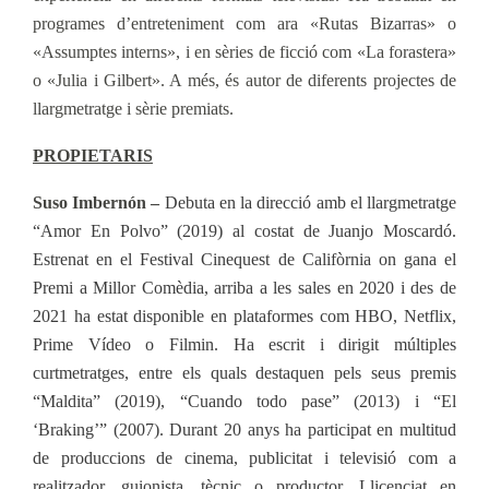
programes d’entreteniment com ara «Rutas Bizarras» o
«Assumptes interns», i en sèries de ficció com «La forastera»
o «Julia i Gilbert». A més, és autor de diferents projectes de
llargmetratge i sèrie premiats.
PROPIETARIS
Suso Imbernón –
Debuta en la direcció amb el llargmetratge
“Amor En Polvo” (2019) al costat de Juanjo Moscardó.
Estrenat en el Festival Cinequest de Califòrnia on gana el
Premi a Millor Comèdia, arriba a les sales en 2020 i des de
2021 ha estat disponible en plataformes com HBO,
Netflix,
Prime Vídeo o Filmin. Ha escrit i dirigit múltiples
curtmetratges, entre els quals destaquen pels seus premis
“Maldita” (2019), “Cuando todo pase” (2013) i “El
‘Braking’” (2007). Durant 20 anys ha participat en multitud
de produccions de cinema, publicitat i televisió com a
realitzador, guionista, tècnic o productor. Llicenciat en