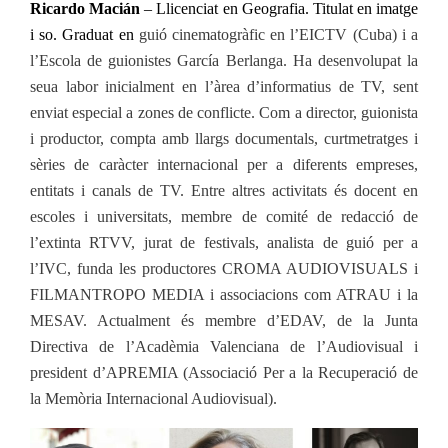
Ricardo Macián
–
Llicenciat en Geografia. Titulat en imatge
i so. Graduat en
guió cinematogràfic en l’EICTV (Cuba) i a
l’Escola de guionistes García Berlanga. Ha desenvolupat la
seua labor inicialment en l’àrea d’informatius de TV, sent
enviat especial a zones de conflicte. Com a director, guionista
i productor, compta amb llargs documentals, curtmetratges i
sèries de caràcter internacional per a diferents empreses,
entitats i canals de TV. Entre altres activitats és docent en
escoles i universitats, membre de comité de redacció de
l’extinta RTVV, jurat de festivals, analista de guió per a
l’IVC, funda les productores CROMA AUDIOVISUALS i
FILMANTROPO MEDIA i associacions com ATRAU i la
MESAV. Actualment és membre d’EDAV, de la Junta
Directiva de l’Acadèmia Valenciana de l’Audiovisual i
president d’APREMIA (Associació Per a la Recuperació de
la Memòria Internacional Audiovisual).