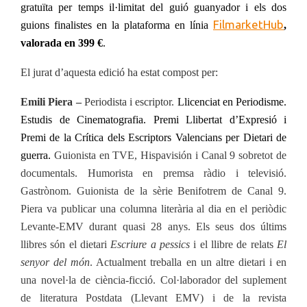
gratuïta per temps il·limitat del guió guanyador i els dos
FilmarketHub
guions finalistes en la plataforma en línia
,
valorada en 399 €
.
El jurat d’aquesta edició ha estat compost per:
Emili Piera –
Periodista i escriptor.
Llic
enciat en Periodisme.
Estudis de Cinematografia. Premi Llibertat d’Expresió i
Premi de la Crítica dels Escriptors Valencians per Dietari de
guerra.
Guionista en TVE, Hispavisión i Canal 9 sobretot de
documentals. Humorista en premsa ràdio i televisió.
Gastrònom. Guionista de la sèrie Benifotrem de Canal 9.
Piera va publicar una columna literària al dia en el periòdic
Levante-EMV durant quasi 28 anys. Els seus dos últims
llibres són el dietari
Escriure a pessics
i el llibre de relats
El
senyor del món
. Actualment treballa en un altre dietari i en
una novel·la de ciència-ficció. Col·laborador del suplement
de literatura Postdata (Llevant EMV) i de la revista