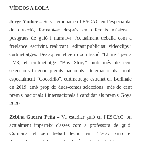
VÍDEOS A LOLA
Jorge Yúdice –
S
e
va graduar en l’ESCAC en l’especialitat
de direcció, formant-se després en diferents màsters i
postgraus de guió i narrativa. Actualment treballa com a
freelance, escrivint, realitzant i editant publicitat, videoclips i
curtmetratges. Destaquen el seu docu-ficció “Llums” per a
TV3, el curtmetratge “Bus Story” amb més de cent
seleccions i dènou premis nacionals i internacionals i molt
especialment “Cocodrilo”, curtmetratge estrenat en Berlinale
en 2019, amb prop de dues-centes seleccions, més de cent
premis nacionals i internacionals i candidat als premis Goya
2020.
Zebina Guerra Peña –
Va estudiar guió en l’ESCAC, on
actualment imparteix classes com a professora de guió.
Combina el seu treball lectiu en l’Escac amb el