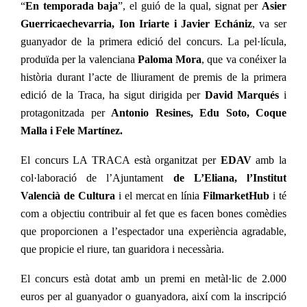
“
En temporada baja
”, el guió de la qual, signat per
Asier
Guerricaechevarria, Ion Iriarte i Javier Echániz
, va ser
guanyador de la primera edició del concurs. La pel·lícula,
produïda per la valenciana
Paloma Mora
, que va conéixer la
història durant l’acte de lliurament de premis de la primera
edició de la Traca, ha sigut dirigida per
David Marqués
i
protagonitzada per
Antonio Resines, Edu Soto, Coque
Malla i Fele Martínez.
El concurs LA TRACA està organitzat per
EDAV
amb la
col·laboració de l’Ajuntament
de L’Eliana,
l’Institut
V
alencià de Cultura
i el mercat en línia
FilmarketHub
i té
com a objectiu contribuir al fet que es facen bones comèdies
que proporcionen a l’espectador una experiència agradable,
que propicie el riure, tan guaridora i necessària.
El concurs està dotat amb un premi en metàl·lic de 2.000
euros per al guanyador o guanyadora, així com la inscripció