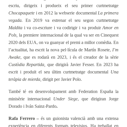
escriu, dirigeix i produeix el seu primer curtmetratge
Chocapaquete
i en 2012 la webserie documental
La primera
vegada.
En 2019 va estrenar el seu segon curtmetratge
Maldita
i va co-escriure i va codirigir i va produir
Amor en
Pols,
la premiere internacional de la qual va ser en Cinequest
2020 dels EUA, on va guanyar el premi a millor comèdia. En
l’actualitat, ha escrit la nova pel·lícula de Martín Rosete,
I’m
Awake
, que es rodarà en 2023, i és el creador de la sèrie
Custòdia Repartida,
que dirigirà Javier Fesser. En 2023 ha
escrit i produït el seu últim curtmetratge documental
Una
teràpia de mierda,
dirigit per Javier Polo.
També té en desenvolupament amb Federation España la
minisèrie internacional
Under Siege
, que
dirigiran Jorge
Dorado i Iván Sainz-Pardo
.
Rafa Ferrero –
és un guionista valencià amb una extensa
experiència en diferents formats televisius. Ha treballat en