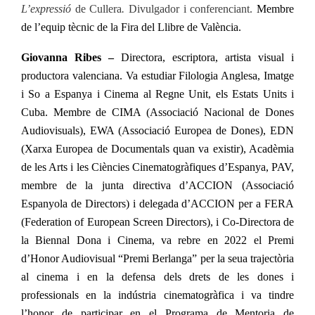
L’expressió
de Cullera
.
Divulgador i conferenciant.
Membre
de l’equip tècnic de la Fira del Llibre de València.
Giovanna Ribes –
Directora, escriptora, artista visual i
productora valenciana. Va estudiar Filologia Anglesa, Imatge
i So a Espanya i Cinema al Regne Unit, els Estats Units i
Cuba. Membre de CIMA (Associació Nacional de Dones
Audiovisuals), EWA (Associació Europea de Dones), EDN
(Xarxa Europea de Documentals quan va existir), Acadèmia
de les Arts i les Ciències Cinematogràfiques d’Espanya, PAV,
membre de la junta directiva d’ACCION (Associació
Espanyola de Directors) i delegada d’ACCION per a FERA
(Federation of European Screen Directors), i Co-Directora de
la Biennal Dona i Cinema, va rebre en 2022 el Premi
d’Honor Audiovisual “Premi Berlanga” per la seua trajectòria
al cinema i en la defensa dels drets de les dones i
professionals en la indústria cinematogràfica i va tindre
l’honor de participar en el Programa de Mentoria de