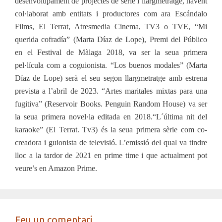
desenvolupament de projectes de sèrie i llargmetratge, havent
col·laborat amb entitats i productores com ara Escándalo
Films, El Terrat, Atresmedia Cinema, TV3 o TVE, “Mi
querida cofradía” (Marta Díaz de Lope), Premi del Público
en el Festival de Màlaga 2018, va ser la seua primera
pel·lícula com a coguionista. “Los buenos modales” (Marta
Díaz de Lope) serà el seu segon llargmetratge amb estrena
prevista a l’abril de 2023. “Artes maritales mixtas para una
fugitiva” (Reservoir Books. Penguin Random House) va ser
la seua primera novel·la editada en 2018.“L´última nit del
karaoke” (El Terrat. Tv3) és la seua primera sèrie com co-
creadora i guionista de televisió. L’emissió del qual va tindre
lloc a la tardor de 2021 en prime time i que
actualment pot
veure’s en Amazon Prime.
Feu un comentari