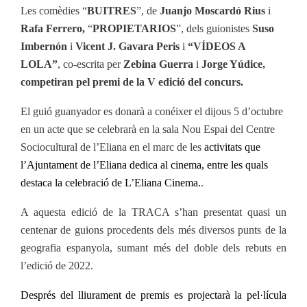
Les comèdies “
BUITRES
”, de
Juanjo Moscardó Rius
i
Rafa Ferrero,
“
PROPIETARIOS
”,
dels guionistes
Suso
Imbernón
i
Vicent J. Gavara Peris
i
“VÍDEOS A
LOLA”
, co-escrita per
Zebina Guerra
i
Jorge Yúdice,
competiran pel premi de la V edició del concurs.
El guió guanyador es donarà a conéixer el dijous 5 d’octubre
en un acte que se celebrarà en
la sala Nou Espai del Centre
Sociocultural de l’Eliana en el marc de les
activitats que
l’Ajuntament de l’Eliana dedica al cinema, entre les quals
destaca la celebració de L’Eliana Cinema.
.
A aquesta edició de la TRACA s’han presentat quasi un
centenar de guions procedents dels més diversos punts de la
geografia espanyola, sumant més del doble dels rebuts en
l’edició de 2022.
Després del lliurament de premis es projectarà la pel·lícula