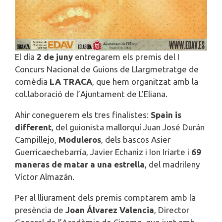
El día
2 de juny
entregarem els premis del I
Concurs Nacional de Guions de Llargmetratge de
comèdia
LA TRACA
, que hem organitzat amb la
col.laboració de l’Ajuntament de L’Eliana.
Ahir coneguerem els tres finalistes:
Spain is
different
, del guionista mallorquí Juan José Durán
Campillejo,
Moduleros
, dels bascos Asier
Guerricaechebarría, Javier Echaniz i Ion Iriarte i
69
maneras de matar a una estrella
, del madrileny
Víctor Almazán.
Per al lliurament dels premis comptarem amb la
presència de
Joan Álvarez Valencia
, Director