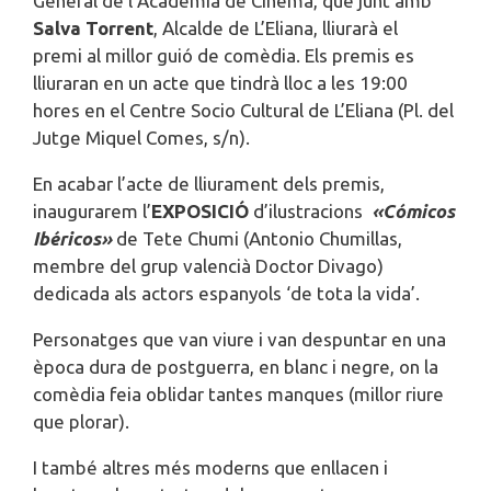
General de l’Acadèmia de Cinema, que junt amb
Salva Torrent
, Alcalde de L’Eliana, lliurarà el
premi al millor guió de comèdia. Els premis es
lliuraran en un acte que tindrà lloc a les 19:00
hores en el Centre Socio Cultural de L’Eliana (Pl. del
Jutge Miquel Comes, s/n).
En acabar l’acte de lliurament dels premis,
inaugurarem l’
EXPOSICIÓ
d’ilustracions
«Cómicos
Ibéricos»
de Tete Chumi (Antonio Chumillas,
membre del grup valencià Doctor Divago)
dedicada als actors espanyols ‘de tota la vida’.
Personatges que van viure i van despuntar en una
època dura de postguerra, en blanc i negre, on la
comèdia feia oblidar tantes manques (millor riure
que plorar).
I també altres més moderns que enllacen i