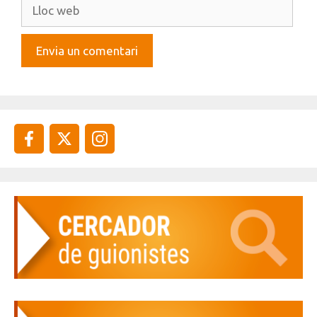
Lloc
web