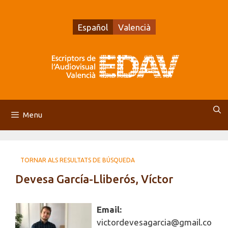
Vés
al
Español
Valencià
contingut
Menu
TORNAR ALS RESULTATS DE BÚSQUEDA
Devesa García-Lliberós, Víctor
Email:
victordevesagarcia@gmail.co