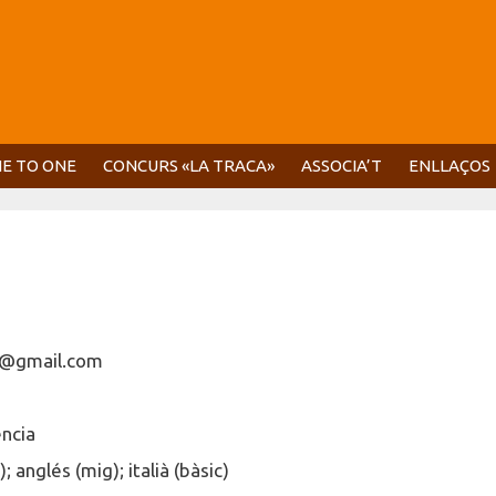
E TO ONE
CONCURS «LA TRACA»
ASSOCIA’T
ENLLAÇOS
al@gmail.com
ència
; anglés (mig); italià (bàsic)