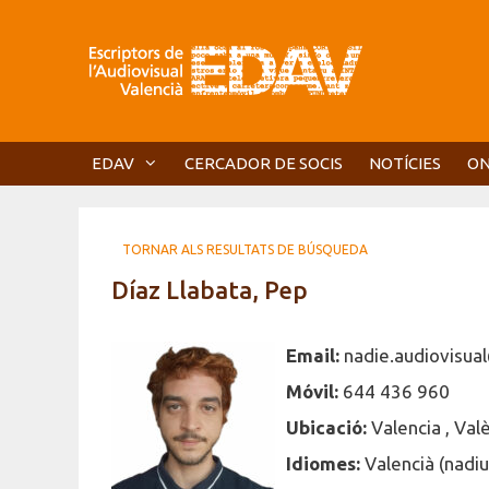
Vés
al
contingut
EDAV
CERCADOR DE SOCIS
NOTÍCIES
ON
TORNAR ALS RESULTATS DE BÚSQUEDA
Díaz Llabata, Pep
Email:
nadie.audiovisu
Móvil:
644 436 960
Ubicació:
Valencia , Val
Idiomes:
Valencià (nadiu)