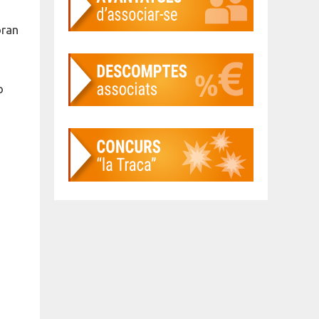
oran
o