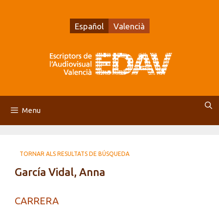
Vés
al
Español
Valencià
contingut
Menu
TORNAR ALS RESULTATS DE BÚSQUEDA
García Vidal, Anna
CARRERA