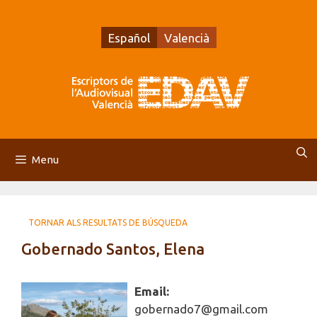
Vés
al
Español
Valencià
contingut
Menu
TORNAR ALS RESULTATS DE BÚSQUEDA
Gobernado Santos, Elena
Email:
gobernado7@gmail.com