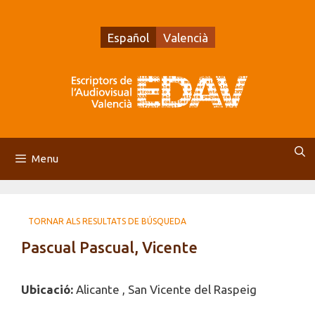
Vés
al
Español
Valencià
contingut
Menu
TORNAR ALS RESULTATS DE BÚSQUEDA
Pascual Pascual, Vicente
Ubicació:
Alicante , San Vicente del Raspeig