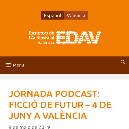
Vés
al
Español
Valencià
contingut
Menu
JORNADA PODCAST:
FICCIÓ DE FUTUR – 4 DE
JUNY A VALÈNCIA
9 de maig de 2019