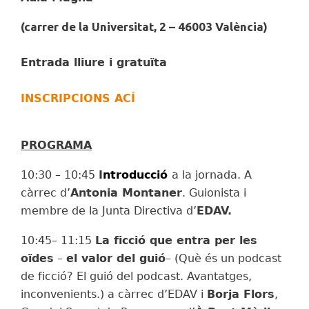
(carrer de la Universitat, 2 – 46003 València)
Entrada lliure i gratuïta
INSCRIPCIONS ACÍ
PROGRAMA
10:30 – 10:45
I
ntroducció
a la jornada. A
càrrec d’
Antonia Montaner
. Guionista i
membre de la Junta Directiva d’
EDAV.
10:45– 11:15
La ficció que entra per les
oïdes
–
el valor del guió
– (Què és un podcast
de ficció? El guió del podcast. Avantatges,
inconvenients.) a càrrec d’
EDAV i
Borja Flors
,