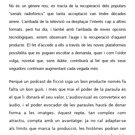
No és un gènere nou, es tracta de la recuperació dels populars
“serials radiofònics” que tanta acceptació van tindre dècades
arrere. L’arribada de la televisió va desplaçar l’interés cap a altres
formats, però hui dia, i també amb l’arribada de noves opcions
tecnològiques, estem observant l’auge i la recuperació d’aquest
producte. El fet d’accedir a ells a través de les noves plataformes
possibilita que es puguen escoltar a demanda, quan i com l’oïdor
vulga, novetat que, sens dubte, contribuirà al fet que els seus
seguidors continuen augmentant cada vegada més.
Perquè un podcast de ficció siga un bon producte només fa
falta un bon guió, i més que mai el poder de la paraula és
el que li donarà el seu valor. L’audiovisual es converteix en
àudio, i el poder evocador de les paraules haurà de donar
forma a les imatges. Aquest repte, tan complex com
atractiu, compta amb un avantatge: Ja no cal adaptar-se
als límits que marca la producció, les històries podran ser