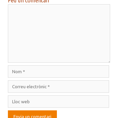
Feu un comentari
Comentari
Nom
Correu
electrònic
Lloc
web