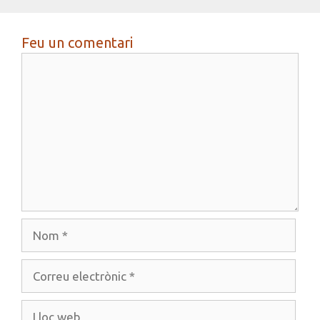
Feu un comentari
Comentari
Nom
Correu
electrònic
Lloc