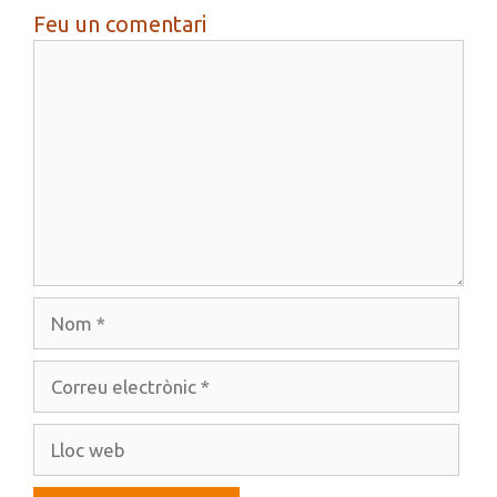
Feu un comentari
Comentari
Nom
Correu
electrònic
Lloc
web