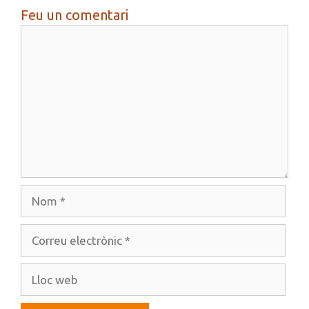
Feu un comentari
Comentari
Nom
Correu
electrònic
Lloc
web