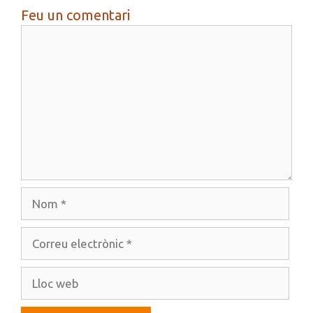
Feu un comentari
Comentari
Nom
Correu
electrònic
Lloc
web