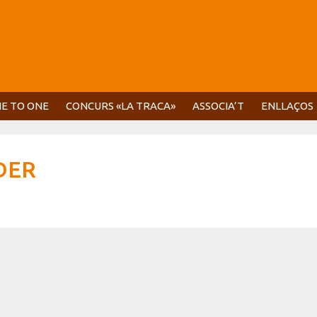
E TO ONE
CONCURS «LA TRACA»
ASSOCIA’T
ENLLAÇOS
DER