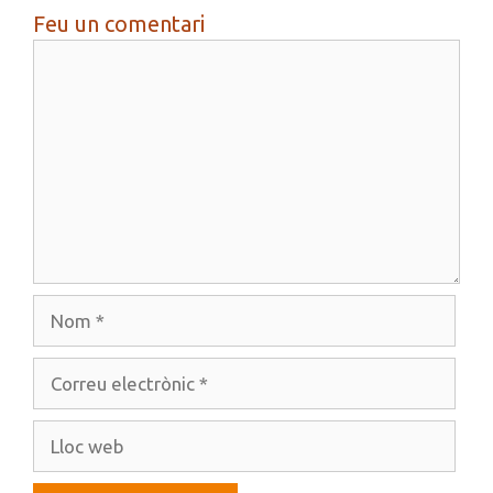
Feu un comentari
Comentari
Nom
Correu
electrònic
Lloc
web