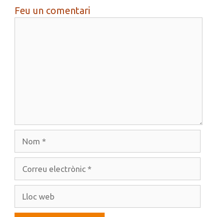
Feu un comentari
Comentari
Nom
Correu
electrònic
Lloc
web