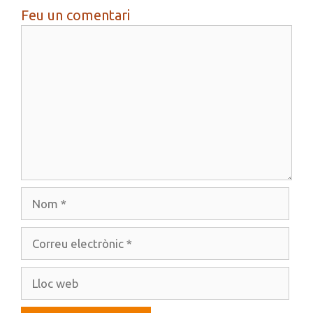
Feu un comentari
Comentari
Nom
Correu
electrònic
Lloc
web