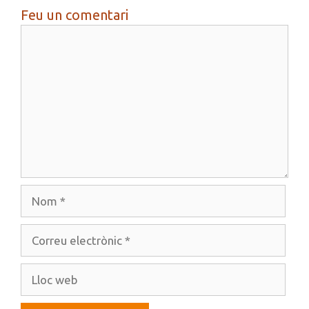
Feu un comentari
Comentari
Nom
Correu
electrònic
Lloc
web