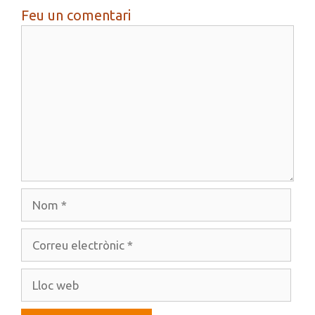
Feu un comentari
Comentari
Nom
Correu
electrònic
Lloc
web