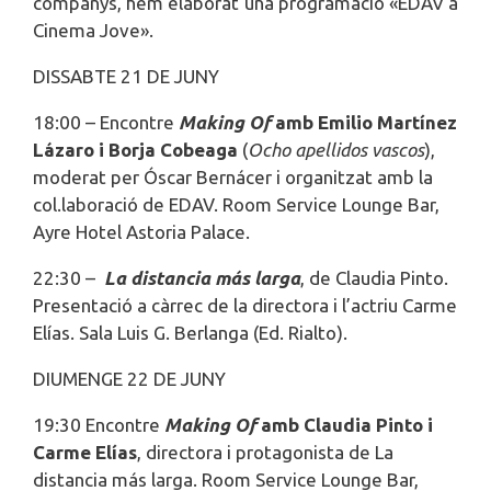
companys, hem elaborat una programació «EDAV a
Cinema Jove».
DISSABTE 21 DE JUNY
18:00 – Encontre
Making Of
amb Emilio Martínez
Lázaro i Borja Cobeaga
(
Ocho apellidos vascos
),
moderat per Óscar Bernácer i organitzat amb la
col.laboració de EDAV. Room Service Lounge Bar,
Ayre Hotel Astoria Palace.
22:30 –
La distancia más larga
, de Claudia Pinto.
Presentació a càrrec de la directora i l’actriu Carme
Elías. Sala Luis G. Berlanga (Ed. Rialto).
DIUMENGE 22 DE JUNY
19:30 Encontre
Making Of
amb Claudia Pinto i
Carme Elías
, directora i protagonista de La
distancia más larga. Room Service Lounge Bar,