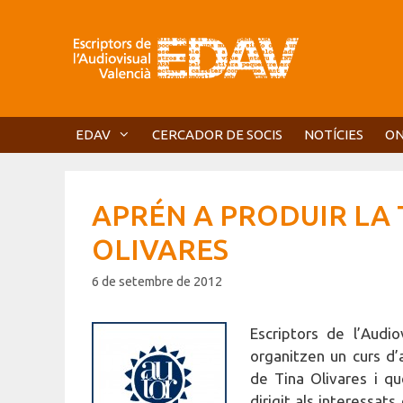
Vés
al
contingut
EDAV
CERCADOR DE SOCIS
NOTÍCIES
ON
APRÉN A PRODUIR LA 
OLIVARES
6 de setembre de 2012
Escriptors de l’Audi
organitzen un curs d’
de Tina Olivares i q
dirigit als interessat