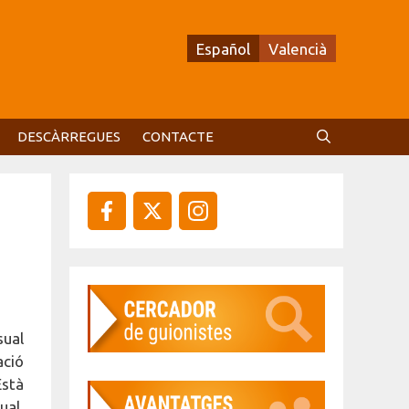
Español
Valencià
DESCÀRREGUES
CONTACTE
sual
ació
Està
ual,