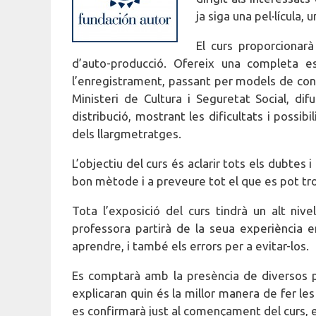
ja siga una pel·lícula, 
El curs proporcionar
d’auto-producció. Ofereix una completa es
l’enregistrament, passant per models de cont
Ministeri de Cultura i Seguretat Social, dif
distribució, mostrant les dificultats i possib
dels llargmetratges.
L’objectiu del curs és aclarir tots els dubtes
bon mètode i a preveure tot el que es pot tro
Tota l’exposició del curs tindrà un alt niv
professora partirà de la seua experiència 
aprendre, i també els errors per a evitar-los.
Es comptarà amb la presència de diversos pr
explicaran quin és la millor manera de fer le
es confirmarà just al començament del curs, e