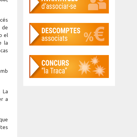
océs
ó de
b el
e la
 cas
 amb
. La
er a
 que
ites