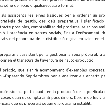
una sèrie de ficció o qualsevol altre format.
à als assistents les eines bàsiques per a ordenar un pr
tratègia de gestió, des dels preparatius i planificaci
racte possibles, comptabilitat del producte, relacions am
usió i presència en xarxes socials, fins a l’enfocament d
ilitats del panorama de la distribució digital en sales en el
 i preparar a l’assistent per a gestionar la seua pròpia obra
bar en el transcurs de l’aventura de l’auto-producció.
ell pràctic, que s’anirà acompanyant d’exemples concrets
en «Esperando Septiembre» per a analitzar els encerts p
ofessionals participants en la producció de la pel•lícula
s coses quan es compta amb pocs diners. L’ordre de les vis
ncara que es procurarà seguir el programa establit.