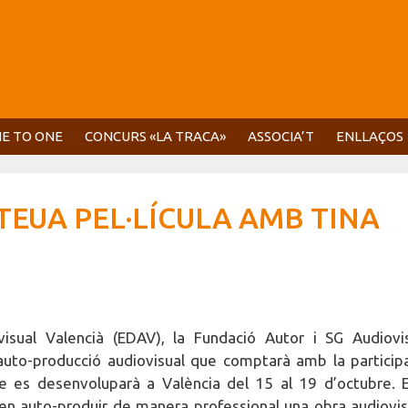
E TO ONE
CONCURS «LA TRACA»
ASSOCIA’T
ENLLAÇOS
TEUA PEL·LÍCULA AMB TINA
ovisual Valencià (EDAV), la Fundació Autor i SG Audiovi
auto-producció audiovisual que comptarà amb la particip
ue es desenvoluparà a València del 15 al 19 d’octubre. 
s en auto-produir de manera professional una obra audiovis