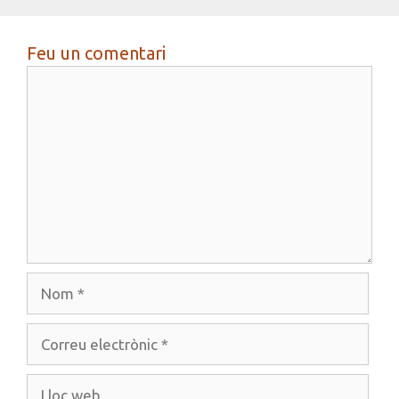
Feu un comentari
Comentari
Nom
Correu
electrònic
Lloc